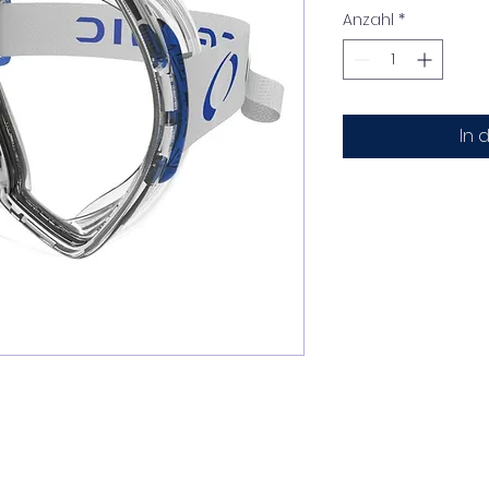
Anzahl
*
In 