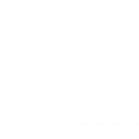
KONTAKT
Chiemgau Sport
Axdorfer Feld 46
83278 Traunstein
+49
171 17 69 657
info@chiemgau-sport.com
© 2022 Chiemgau Sport. Alle Preise sind 