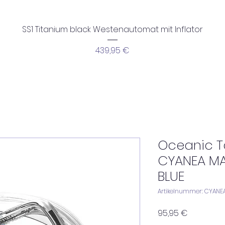
Schnellansicht
SS1 Titanium black Westenautomat mit Inflator
Preis
439,95 €
Oceanic 
CYANEA MA
BLUE
Artikelnummer: CYANEA
Preis
95,95 €