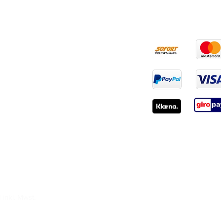
RECHTLICHES
ZAHLUNGSART
AGB
Widerruf
Impressum
Datenschutz
inkl. Mwst.