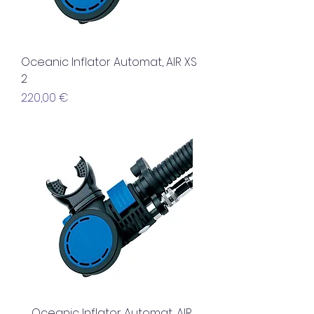
Oceanic Inflator Automat, AIR XS
2
Preis
220,00 €
Oceanic Inflator Automat, AIR